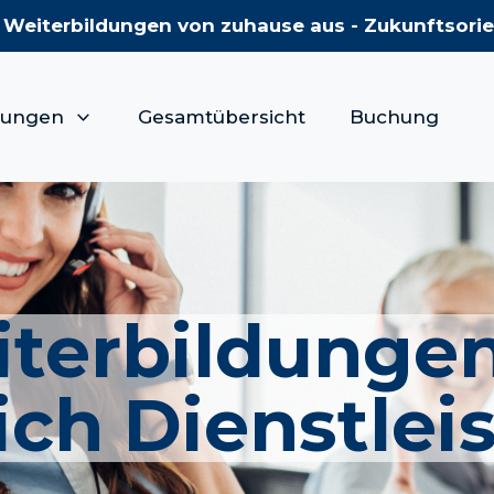
 Weiterbildungen von zuhause aus - Zukunftsori
dungen
Gesamtübersicht
Buchung
terbildunge
ich Dienstlei