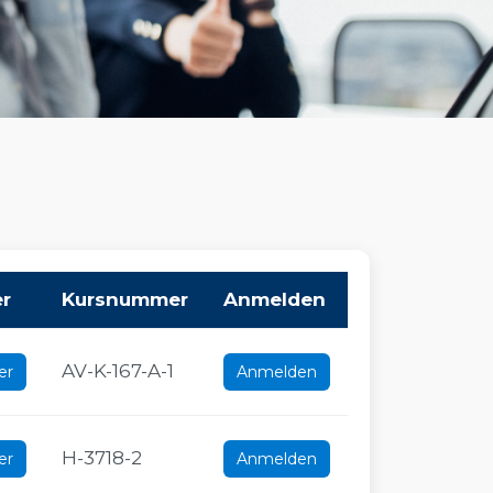
er
Kursnummer
Anmelden
AV-K-167-A-1
er
Anmelden
H-3718-2
er
Anmelden