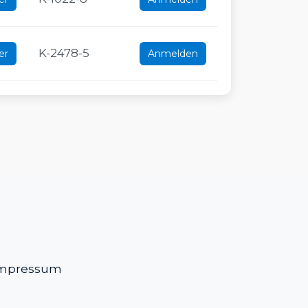
K-2478-5
er
Anmelden
mpressum